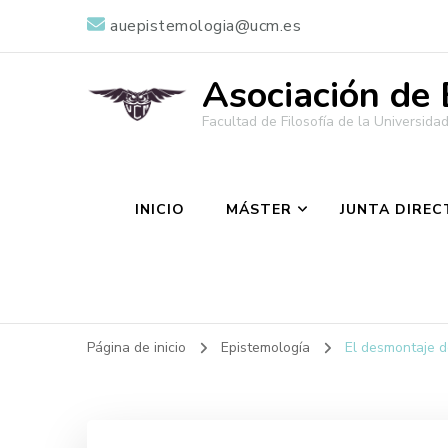
auepistemologia@ucm.es
Asociación de
Facultad de Filosofía de la Universid
INICIO
MÁSTER
JUNTA DIREC
Página de inicio
Epistemología
El desmontaje de