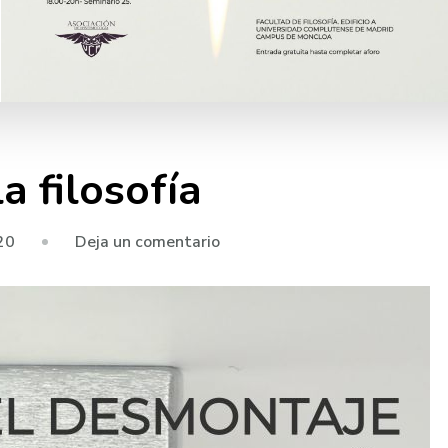
a filosofía
en
20
Deja un comentario
El
desmontaje
de
la
filosofía