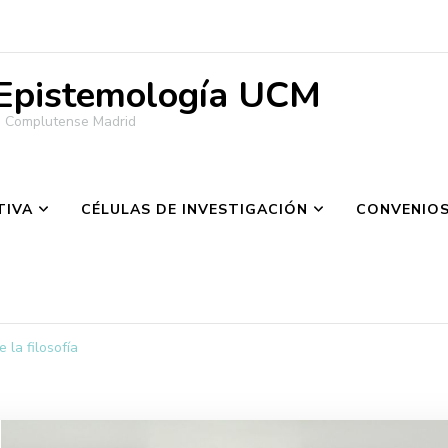
 Epistemología UCM
ad Complutense Madrid
TIVA
CÉLULAS DE INVESTIGACIÓN
CONVENIO
 la filosofía