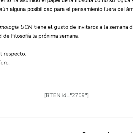
ento ha asumido el papel de la filosofía como su lógica 
aún alguna posibilidad para el pensamiento fuera del ámb
temología UCM
tiene el gusto de invitaros a la semana 
d de Filosofía la próxima semana.
l respecto.
oro.
[BTEN id="2759"]