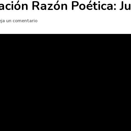
ación Razón Poética: J
en
ja un comentario
Célula
de
Investigación
Razón
Poética:
Juan
Eduardo
Cirlot