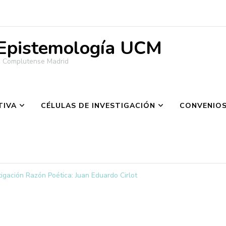
 Epistemología UCM
ad Complutense Madrid
TIVA
CÉLULAS DE INVESTIGACIÓN
CONVENIO
tigación Razón Poética: Juan Eduardo Cirlot